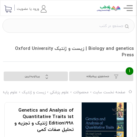
ورود یا عضویت
Biology and genetics | زیست و ژنتیک Oxford University
Press
1
جستجوی پیشرفته
پربازدیدترین
صفحه نخست سایت
محصولات
علوم پزشکی
زیست و ژنتیک
علوم پایه 
Genetics and Analysis of
Quantitative Traits 1st
Edition1998 ژنتیک و تجزیه و
تحلیل صفات کمی
کد: 119841