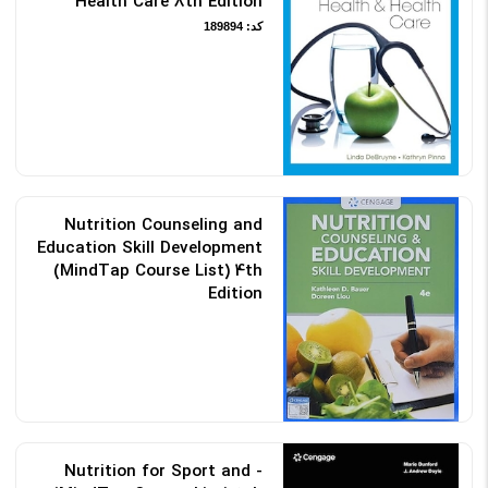
Health Care 8th Edition
کد: 189894
Nutrition Counseling and
Education Skill Development
(MindTap Course List) 4th
Edition
کد: 189891
Nutrition for Sport and -