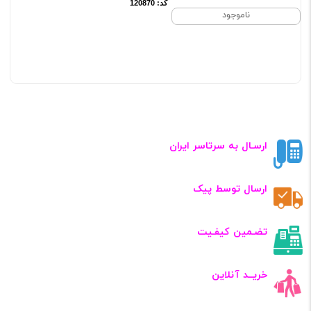
کد: 120870
ناموجود
ارسـال به سرتاسر ایران
ارسال توسط پیک
تضـمین کیفـیت
خریــد آنلاین