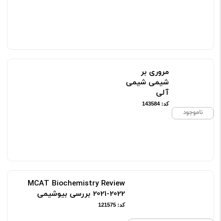
مروری بر
شیمی شیمی
آلی
کد: 143584
ناموجود
MCAT Biochemistry Review
2021-2022 بررسی بیوشیمی
کد: 121575