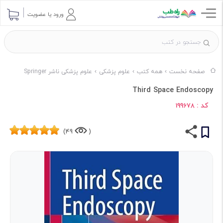
ورود یا عضویت
صفحه نخست
همه کتب
علوم پزشکی
علوم پزشکی ناشر Springer
Third Space Endoscopy
کد :
199678
49)
(