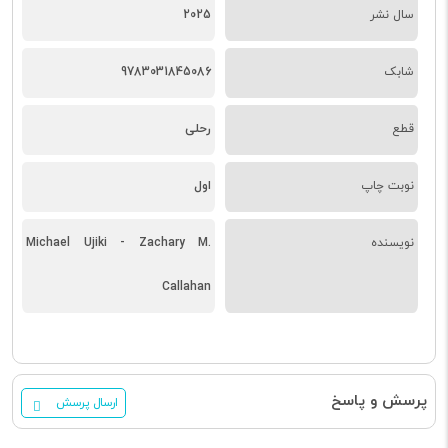
سال نشر
2025
شابک
9783031845086
قطع
رحلی
نوبت چاپ
اول
نویسنده
Michael Ujiki - Zachary M.
Callahan
پرسش و پاسخ
ارسال پرسش