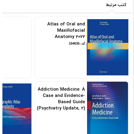
کتب مرتبط
Atlas of Oral and
Maxillofacial
Anatomy 2022
کد: 154635
Addiction Medicine: A
Case and Evidence-
Based Guide
(Psychiatry Update, 2)
1st ed
کد: 186667