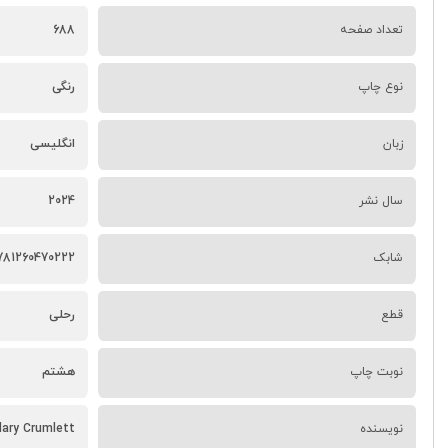
تعداد صفحه
688
نوع چاپ
رنگی
زبان
انگلیسی
سال نشر
2024
شابک
781260470222
قطع
رحلی
نوبت چاپ
هشتم
نویسنده
lary Crumlett