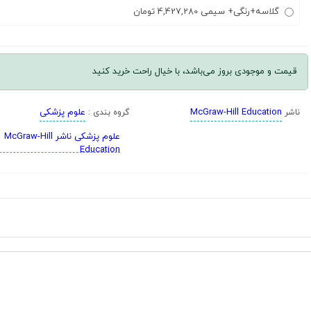
گلاسه+رنگی+ سیمی 4,427,280 تومان
قیمت و موجودی بروز می‌باشد، با خیال راحت خرید کنید
McGraw-Hill Education
علوم پزشکی
ناشر
گروه بندی :
علوم پزشکی ناشر McGraw-Hill
Education