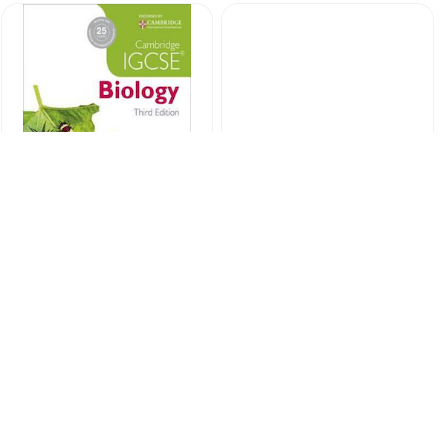
Cambridge IGCSE Biology
Neuroanatomy Text and
3rd Edition
Atlas, Fifth Edition 5th
Edition
کد: 120008
کد: 107432
ارسـال به سرتاسر ایران
ارس