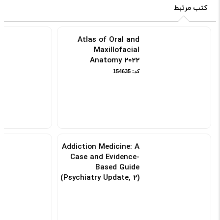
کتب مرتبط
Atlas of Oral and
Maxillofacial
Anatomy 2022
کد: 154635
Addiction Medicine: A
Case and Evidence-
Based Guide
(Psychiatry Update, 2)
1st ed
کد: 186667