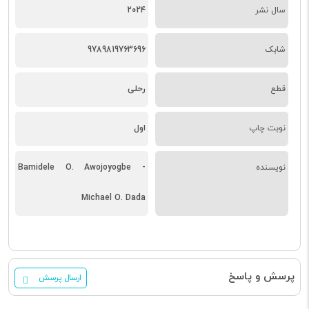
سال نشر
2024
شابک
9789819763696
قطع
رحلی
نوبت چاپ
اول
نویسنده
Bamidele O. Awojoyogbe -
Michael O. Dada
پرسش و پاسخ
ارسال پرسش