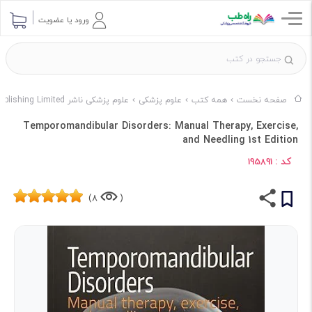
ورود یا عضویت
صفحه نخست
همه کتب
علوم پزشکی
علوم پزشکی ناشر Handspring Publishing Limited
Temporomandibular Disorders: Manual Therapy, Exercise,
and Needling 1st Edition
کد :
195891
8)
(