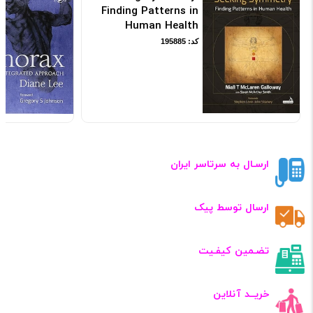
Finding Patterns in
Human Health
کد: 195885
ارسـال به سرتاسر ایران
ارسال توسط پیک
تضـمین کیفـیت
خریــد آنلاین