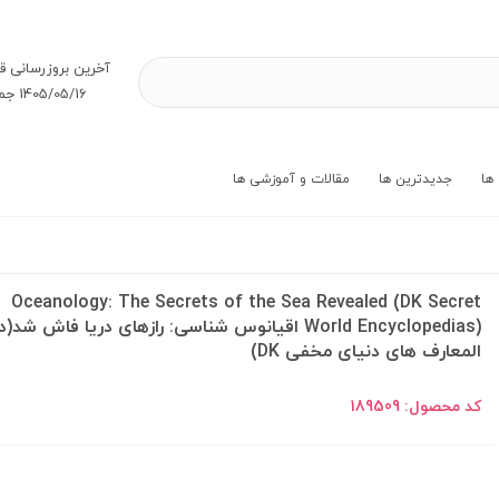
آخرین بروز‌رسانی ق
1405/05/16 جمعه
ها
جدیدترین ها
مقالات و آموزشی ها
Oceanology: The Secrets of the Sea Revealed (DK Secret
World Encyclopedias) اقیانوس شناسی: رازهای دریا فاش شد(
المعارف های دنیای مخفی DK)
کد محصول:
189509