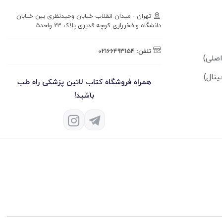
تهران - میدان انقلاب خیابان وحیدنظری بین خیابان
دانشگاه و فخررازی کوچه قدیری پلاک 23 واحد5
تلفن:
02166493154
ینال)
همراه فروشگاه کتاب لاتین پزشکی راه طب
باشید!