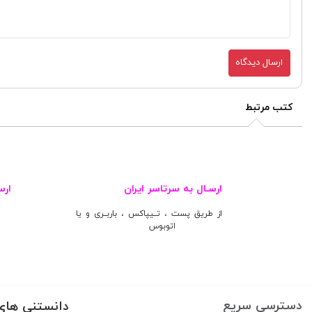
ارسال دیدگاه
کتب مرتبط
ارسـال به سرتاسر ایران
ارس
از طریق پست ، تــیپاکس ، باربــری و یا
اتوبوس
دسترسی سریع
دانستنی های