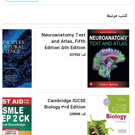
کتب مرتبط
Neuroanatomy Text
and Atlas, Fifth
Edition 5th Edition
کد: 107432
Cambridge IGCSE
Biology 3rd Edition
کد: 120008