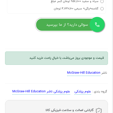
سیاه و سفید 956,800 تومان کسر مبلغ
گلاسه+رنگی+ سیمی 4,736,160 تومان
سوالی دارید؟ از ما بپرسید
قیمت و موجودی بروز می‌باشد، با خیال راحت خرید کنید
McGraw-Hill Education
ناشر
علوم پزشکی
علوم پزشکی ناشر McGraw-Hill Education
گروه بندی :
گارانتی اصالت و سلامت فیزیکی کالا