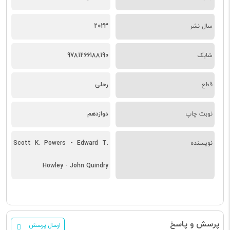
سال نشر
2023
شابک
9781266188190
قطع
رحلی
نوبت چاپ
دوازدهم
نویسنده
Scott K. Powers - Edward T.
Howley - John Quindry
پرسش و پاسخ
ارسال پرسش