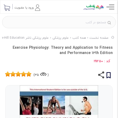
ورود یا عضویت
صفحه نخست
همه کتب
علوم پزشکی
علوم پزشکی ناشر McGraw-Hill Education
Exercise Physiology: Theory and Application to Fitness
and Performance 12th Edition
کد :
191250
35)
(