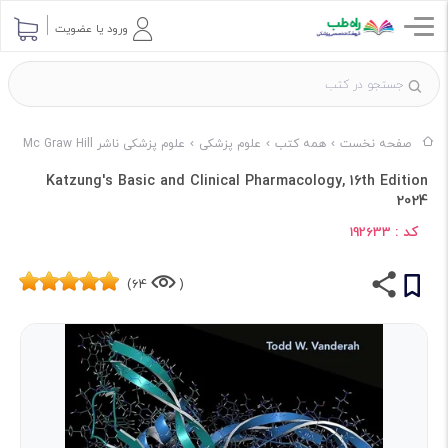
ورود یا عضویت
صفحه نخست
همه کتب
علوم پزشکی
علوم پزشکی ناشر Mc Graw Hill
Katzung's Basic and Clinical Pharmacology, 16th Edition
2024
کد :
192633
64)
(