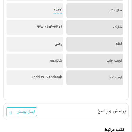
2024
سال نشر
شابک
9781260463309
قطع
رحلی
نوبت چاپ
شانزدهم
نویسنده
Todd W. Vanderah
پرسش و پاسخ
ارسال پرسش
کتب مرتبط