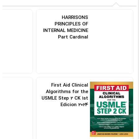
HARRISONS
PRINCIPLES OF
INTERNAL MEDICINE
Part Cardinal
Manifestations and
Presentation Of
Disease
کد: 186326
First Aid Clinical
Algorithms for the
USMLE Step 2 CK 1st
Edicion 2024
کد: 189627