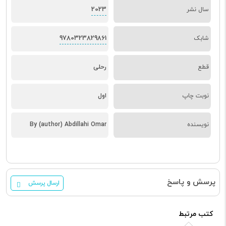
2023
سال نشر
9780323829861
شابک
قطع
رحلی
نوبت چاپ
اول
نویسنده
By (author) Abdillahi Omar
پرسش و پاسخ
ارسال پرسش
کتب مرتبط