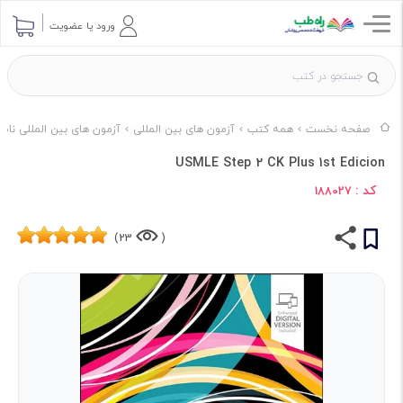
ورود یا عضویت
صفحه نخست
همه کتب
آزمون های بین المللی
آزمون های بین المللی ناشر lters Kluwer
USMLE Step 2 CK Plus 1st Edicion
کد :
188027
23)
(