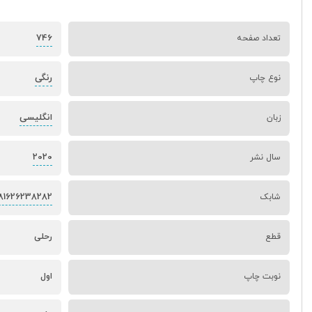
746
تعداد صفحه
رنگی
نوع چاپ
انگلیسی
زبان
2020
سال نشر
81626238282
شابک
قطع
رحلی
نوبت چاپ
اول