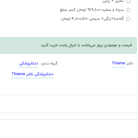
تحریر + رنگی
سیاه و سفید 969,800 تومان کسر مبلغ
گلاسه+رنگی+ سیمی 4,800,510 تومان
قیمت و موجودی بروز می‌باشد، با خیال راحت خرید کنید
Thieme
دندانپزشکی
ناشر
گروه بندی :
دندانپزشکی ناشر Thieme