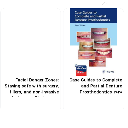
Facial Danger Zones:
Case Guides to Complete
Staying safe with surgery,
and Partial Denture
fillers, and non-invasive
Prosthodontics 2020
devices 1st Edition 2020
کد: 154555
کد: 105644