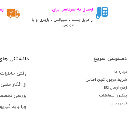
ارسـال به سرتاسر ایران
ارس
از طریق پست ، تــیپاکس ، باربــری و یا
اتوبوس
دسترسی سریع
دانستنی های
درباره ما
وقتی خاطرات رهایمان نم
شرایط مرجوع کردن اجناس
از افکار منفی تا حال بد: CBT 
زمان ارسال کالا
بررسی تخصصی کتاب ارت
پیگیری سفارشات
تماس با ما
چرا باید فیزی
معرفی 8 تا از بهترین کتاب های لاتین برای ترم اول پزشکی
راهنمای جامع 