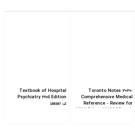
Textbook of Hospital
Toronto Notes 2020:
Psychiatry 2nd Edition
Comprehensive Medical
Reference - Review for
کد: 188387
USMLE II and MCCQE 36th
Edition تورنتو نوت
کد: 105880