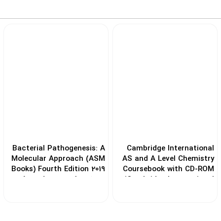
Bacterial Pathogenesis: A
Cambridge International
Molecular Approach (ASM
AS and A Level Chemistry
Books) Fourth Edition 2019
Coursebook with CD-ROM
(Cambridge International
پاتوژنز باکتریایی: یک رویکرد
Examinations) 2nd Edition
مولکولی
CD-ROM
کد: 105772
کد: 105710