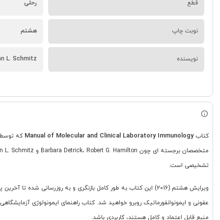
قطع
رحلی
نوبت چاپ
هشتم
نویسنده
hn L. Schmitz
Manual of Molecular and Clinical Laboratory Immunology
کتاب
که توسط جامعه می
تشخیصی است.
ویرایش هشتم (2016) این کتاب به طور کامل بازنگری و به روزرسان
عفونی و ایمونوانفورماتیک روبرو خواهید شد. کتاب راهنمای ایمونولوژی آزمایشگاه
منبع قابل اعتماد و کامل هستند، کاربردی باشد.