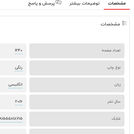
مشخصات
توضیحات بیشتر
پرسش و پاسخ
مشخصات
1240
تعداد صفحه
رنگی
نوع چاپ
انگلیسی
زبان
2016
سال نشر
81555818715
شابک