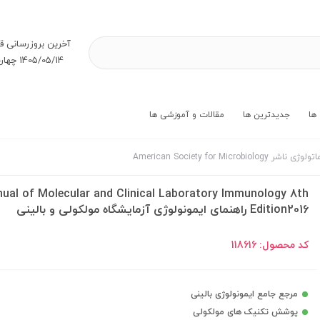
آخرین بروز‌رسانی ق
1405/05/14 چهارشنبه
ها
جدیدترین ها
مقالات و آموزشی ها
ژی ناشر American Society for Microbiology
ual of Molecular and Clinical Laboratory Immunology 8th
Edition2016 راهنمای ایمونولوژی آزمایشگاه مولکولی و بالینی
کد محصول:
118616
مرجع جامع ایمونولوژی بالینی
پوشش تکنیک های مولکولی