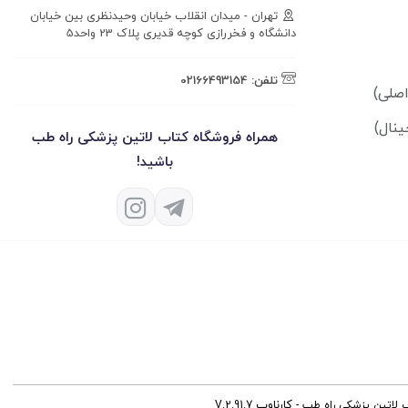
تهران - میدان انقلاب خیابان وحیدنظری بین خیابان
دانشگاه و فخررازی کوچه قدیری پلاک 23 واحد5
تلفن:
02166493154
ینال)
همراه فروشگاه کتاب لاتین پزشکی راه طب
باشید!
کارناوب
ب لاتین پزشکی راه طب -
V.2.91.7