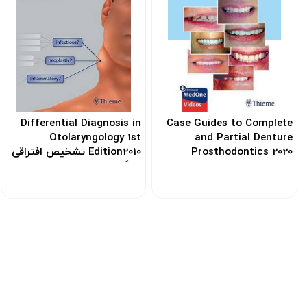
Differential Diagnosis in
Case Guides to Complete
Otolaryngology 1st
and Partial Denture
Prosthodontics 2020
Edition2010 تشخیص افتراقی
در گوش و حلق و بینی
کد: 154555
کد: 120304
ارسـال به سرتاسر ایران
ارس
از طریق پست ، تــیپاکس ، باربــری و یا
اتوبوس