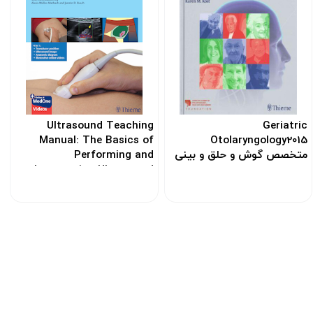
Ultrasound Teaching
Geriatric
Manual: The Basics of
Otolaryngology2015
متخصص گوش و حلق و بینی
Performing and
سالمندان
Interpreting Ultrasound
Scans 4th Edicion
کد: 118656
کد: 187310
خریــد آنلاین
ز فروش
خرید آنلاین به صورت نقدی زیر قیمت