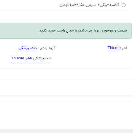
گلاسه+رنگی+ سیمی 1,866,150 تومان
قیمت و موجودی بروز می‌باشد، با خیال راحت خرید کنید
Thieme
دندانپزشکی
ناشر
گروه بندی :
دندانپزشکی ناشر Thieme