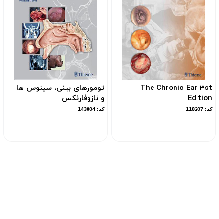
The Chronic Ear 3st
تومورهای بینی، سینوس ها
Edition
و نازوفارنکس
کد: 118207
کد: 143804
ال توسط پیک
تضـمین کیفـیت
ویژه استان تهران
تضمین کیفیت و خدمات پس ا