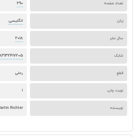
290
تعداد صفحه
انگلیسی
زبان
2018
سال نشر
83132417205
شابک
قطع
رحلی
نوبت چاپ
1
نویسنده
artin Richter