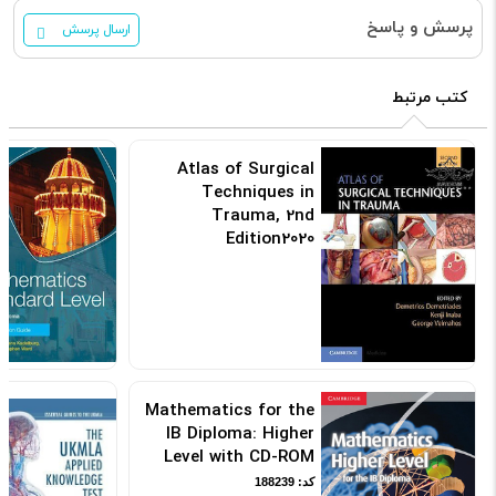
پرسش و پاسخ
ارسال پرسش
کتب مرتبط
Atlas of Surgical
Techniques in
Trauma, 2nd
Edition2020
کد: 120441
Mathematics for the
IB Diploma: Higher
Level with CD-ROM
کد: 188239