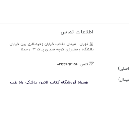
اطلاعات تماس
تهران - میدان انقلاب خیابان وحیدنظری بین خیابان
دانشگاه و فخررازی کوچه قدیری پلاک 23 واحد5
تلفن:
02166493154
ینال)
همراه فروشگاه کتاب لاتین پزشکی راه طب
باشید!