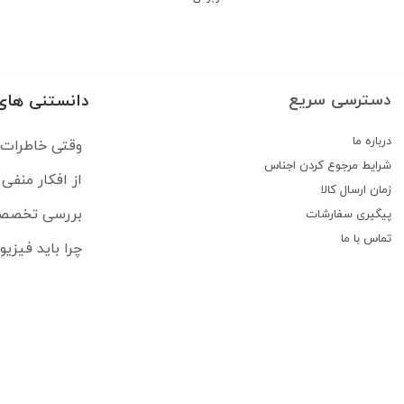
دسترسی سریع
دانستنی های
درباره ما
وقتی خاطرات رهایمان نم
شرایط مرجوع کردن اجناس
از افکار منفی تا حال بد: CBT 
زمان ارسال کالا
بررسی تخصصی کتاب ارت
پیگیری سفارشات
تماس با ما
چرا باید فیزی
معرفی 8 تا از بهترین کتاب های لاتین برای ترم اول پزشکی
راهنمای جامع 
درباره فروشگاه کتاب لاتین پزشکی راه طب