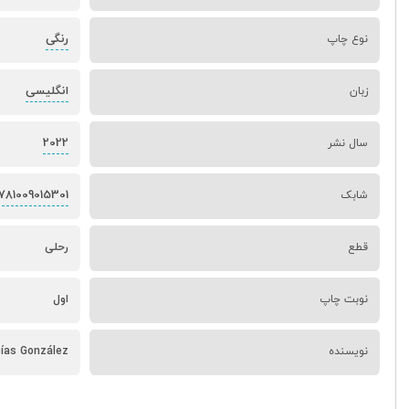
رنگی
نوع چاپ
انگلیسی
زبان
2022
سال نشر
781009015301
شابک
قطع
رحلی
نوبت چاپ
اول
نویسنده
bías González