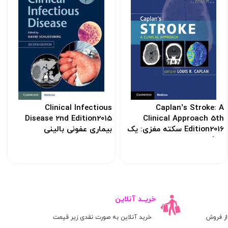
Clinical Infectious
Caplan’s Stroke: A
Disease 2nd Edition2015
Clinical Approach 5th
Edition2016 سکته مغزی: یک
بیماری عفونی بالینی
رویکرد بالینی
کد: 118473
کد: 118451
خریــد آنلاین
ز فروش
خرید آنلاین به صورت نقدی زیر قیمت