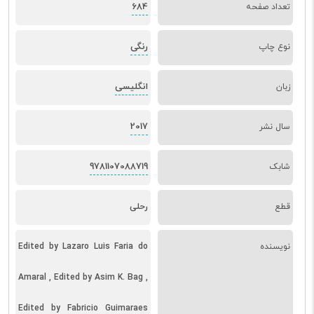
684
تعداد صفحه
رنگی
نوع چاپ
انگلیسی
زبان
2017
سال نشر
9781107088719
شابک
قطع
رحلی
نویسنده
Edited by Lazaro Luis Faria do
Amaral , Edited by Asim K. Bag ,
Edited by Fabricio Guimaraes