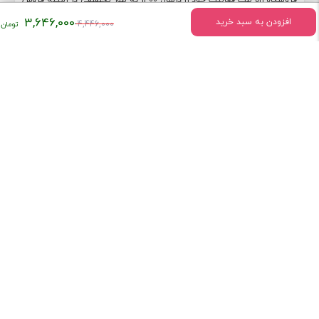
قیمت
3,646,000
کتاب لاتین پزشکی شروع کرد.
افزودن به سبد خرید
4,446,000
اصلی:
[ادامه]
۴,۴۴۶,۰۰۰
تومان
بود.
استفاده از مطالب فروشگاه کتاب لاتین پزشکی راه طب با ذکر منبع بلامانع می‌باشد.
کارناوب
طراحی و توسعه توسط تیم فنی فروشگاه کتاب لاتین پزشکی راه طب -
V.2.91.8