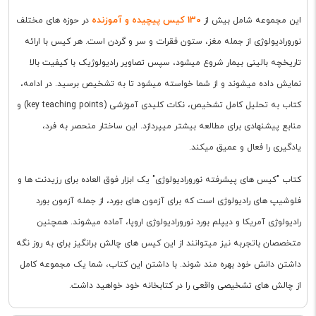
130 کیس پیچیده و آموزنده
این مجموعه شامل بیش از
در حوزه های مختلف
نورورادیولوژی از جمله مغز، ستون فقرات و سر و گردن است. هر کیس با ارائه
تاریخچه بالینی بیمار شروع میشود، سپس تصاویر رادیولوژیک با کیفیت بالا
نمایش داده میشوند و از شما خواسته میشود تا به تشخیص برسید. در ادامه،
کتاب به تحلیل کامل تشخیص، نکات کلیدی آموزشی (key teaching points) و
منابع پیشنهادی برای مطالعه بیشتر میپردازد. این ساختار منحصر به فرد،
یادگیری را فعال و عمیق میکند.
کتاب "کیس های پیشرفته نورورادیولوژی" یک ابزار فوق العاده برای رزیدنت ها و
فلوشیپ های رادیولوژی است که برای آزمون های بورد، از جمله آزمون بورد
رادیولوژی آمریکا و دیپلم بورد نورورادیولوژی اروپا، آماده میشوند. همچنین
متخصصان باتجربه نیز میتوانند از این کیس های چالش برانگیز برای به روز نگه
داشتن دانش خود بهره مند شوند. با داشتن این کتاب، شما یک مجموعه کامل
از چالش های تشخیصی واقعی را در کتابخانه خود خواهید داشت.