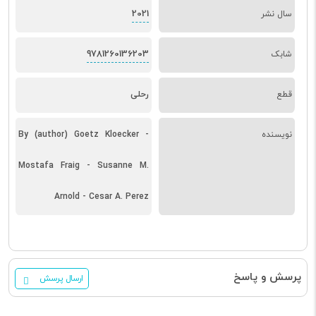
2021
سال نشر
9781260136203
شابک
قطع
رحلی
نویسنده
By (author) Goetz Kloecker -
Mostafa Fraig - Susanne M.
Arnold - Cesar A. Perez
پرسش و پاسخ
ارسال پرسش