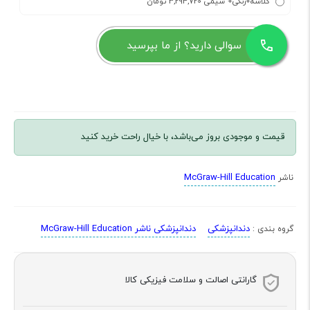
گلاسه+رنگی+ سیمی 3,294,720 تومان
سوالی دارید؟ از ما بپرسید
قیمت و موجودی بروز می‌باشد، با خیال راحت خرید کنید
McGraw-Hill Education
ناشر
دندانپزشکی
دندانپزشکی ناشر McGraw-Hill Education
گروه بندی :
گارانتی اصالت و سلامت فیزیکی کالا