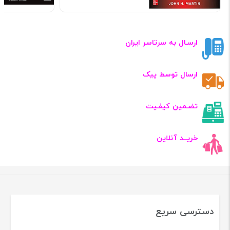
ارسـال به سرتاسر ایران
ارسال توسط پیک
تضـمین کیفـیت
خریــد آنلاین
دسترسی سریع