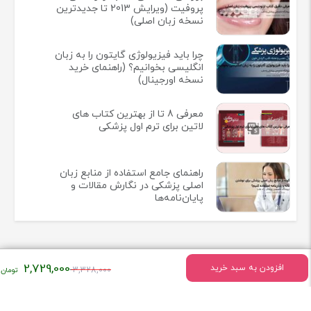
پروفیت (ویرایش 2013 تا جدیدترین
نسخه زبان اصلی)
چرا باید فیزیولوژی گایتون را به زبان
انگلیسی بخوانیم؟ (راهنمای خرید
نسخه اورجینال)
معرفی 8 تا از بهترین کتاب های
لاتین برای ترم اول پزشکی
راهنمای جامع استفاده از منابع زبان
اصلی پزشکی در نگارش مقالات و
پایان‌نامه‌ها
قیمت
2,729,000
افزودن به سبد خرید
3,328,000
اطلاعات تماس
اصلی:
۳,۳۲۸,۰۰۰
تهران - میدان انقلاب خیابان وحیدنظری بین خیابان دانشگاه و