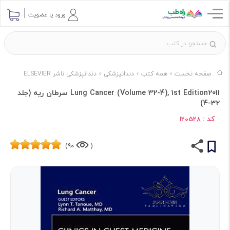
ورود یا عضویت
صفحه نخست
همه کتب
دندانپزشکی
دندانپزشکی ناشر ELSEVIER
Lung Cancer (Volume 32-4), 1st Edition2011 سرطان ریه (جلد
32-4)
کد :
120528
90)
(