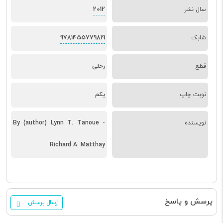
2012
سال نشر
9781455779819
شابک
قطع
رحلی
نوبت چاپ
یکم
نویسنده
By (author) Lynn T. Tanoue -
Richard A. Matthay
پرسش و پاسخ
ارسال پرسش