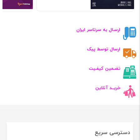
ارسـال به سرتاسر ایران
ارسال توسط پیک
تضـمین کیفـیت
خریــد آنلاین
دسترسی سریع