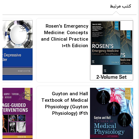
کتب مرتبط
Rosen's Emergency
Medicine: Concepts
and Clinical Practice
10th Edicion
کد: 155447
Guyton and Hall
Textbook of Medical
Physiology (Guyton
Physiology) 14th
Edicion
کد: 105668