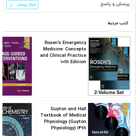
پرسش و پاسخ
ارسال پرسش
کتب مرتبط
Rosen's Emergency
Medicine: Concepts
and Clinical Practice
10th Edicion
کد: 155447
Guyton and Hall
Textbook of Medical
Physiology (Guyton
Physiology) 14th
Edicion