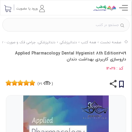
ورود یا عضویت
صفحه نخست
همه کتب
دندانپزشکی
دندانپزشکی، جراحی فک و صورت - Dentistry & Maxillofacial Surgery
Applied Pharmacology Dental Hygienist 8th Edition2019
داروسازی کاربردی بهداشت دندان
کد :
120211
21)
(