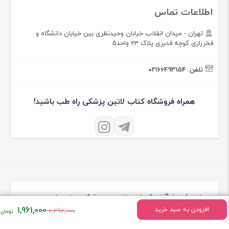
اطلاعات تماس
تهران - میدان انقلاب خیابان وحیدنظری بین خیابان دانشگاه و
فخررازی کوچه قدیری پلاک 23 واحد5
تلفن:
02166493154
همراه فروشگاه کتاب لاتین پزشکی راه طب باشید!
درباره فروشگاه کتاب لاتین پزشکی راه طب
قیمت
1,961,000
افزودن به سبد خرید
2,392,000
اصلی:
فروشگاه راه طب فعالیت خود را درسال 1400 به طور تخصصی در زمینه فروش