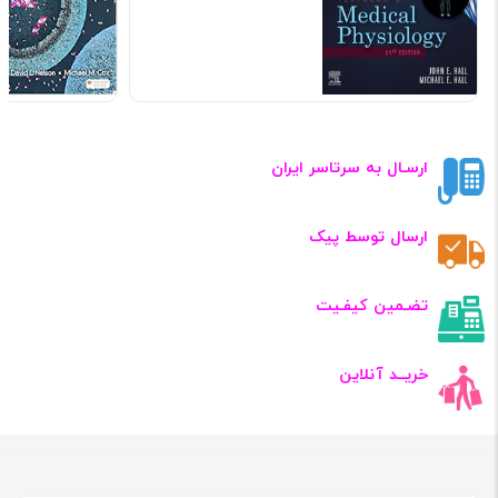
کد: 105668
ارسـال به سرتاسر ایران
ارسال توسط پیک
تضـمین کیفـیت
خریــد آنلاین