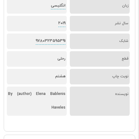
انگلیسی
زبان
2019
سال نشر
9780323595391
شابک
قطع
رحلی
نوبت چاپ
هشتم
نویسنده
By (author) Elena Bablenis
Haveles