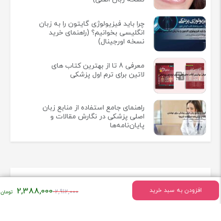
چرا باید فیزیولوژی گایتون را به زبان
انگلیسی بخوانیم؟ (راهنمای خرید
نسخه اورجینال)
معرفی 8 تا از بهترین کتاب های
لاتین برای ترم اول پزشکی
راهنمای جامع استفاده از منابع زبان
اصلی پزشکی در نگارش مقالات و
پایان‌نامه‌ها
اطلاعات تماس
قیمت
2,388,000
افزودن به سبد خرید
2,912,000
اصلی:
تهران - میدان انقلاب خیابان وحیدنظری بین خیابان دانشگاه و
۲,۹۱۲,۰۰۰
فخررازی کوچه قدیری پلاک 23 واحد5