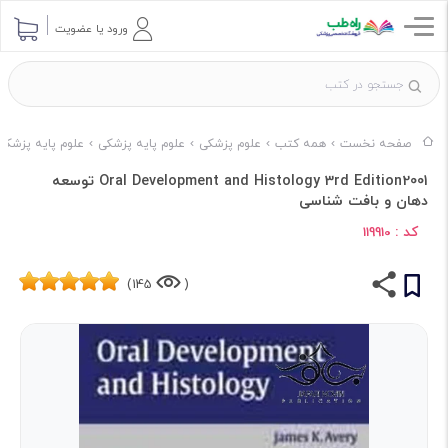
ورود یا عضویت
صفحه نخست
همه کتب
علوم پزشکی
علوم پایه پزشکی
علوم پایه پزشکی ناشر
Oral Development and Histology 3rd Edition2001 توسعه
دهان و بافت شناسی
کد :
119910
145)
(