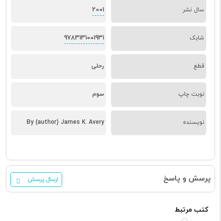
2001
سال نشر
9783131001931
شابک
قطع
رحلی
نوبت چاپ
سوم
نویسنده
By (author) James K. Avery
پرسش و پاسخ
ارسال پرسش
کتب مرتبط