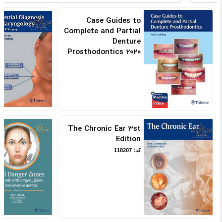
Case Guides to
Complete and Partial
Denture
Prosthodontics 2020
کد: 154555
The Chronic Ear 3st
Edition
کد: 118207