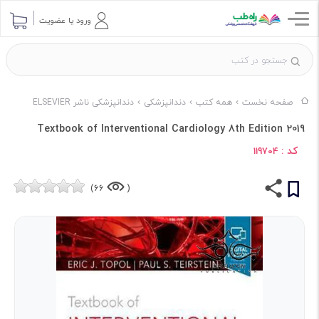
ورود یا عضویت
صفحه نخست
همه کتب
دندانپزشکی
دندانپزشکی ناشر ELSEVIER
Textbook of Interventional Cardiology 8th Edition 2019
کد :
119704
66)
(