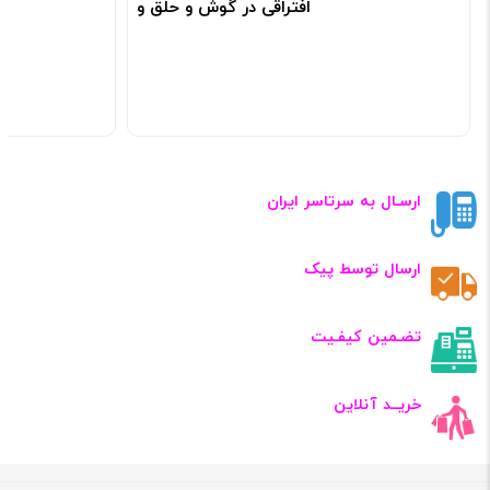
افتراقی در گوش و حلق و
بینی
کد: 120304
ارسـال به سرتاسر ایران
ارسال توسط پیک
تضـمین کیفـیت
خریــد آنلاین