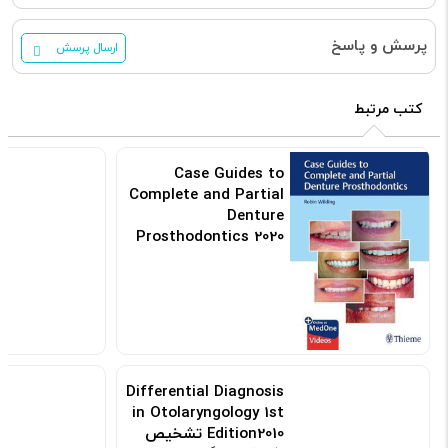
پرسش و پاسخ
ارسال پرسش
کتب مرتبط
c
Case Guides to
t
Complete and Partial
n
Denture
Prosthodontics 2020
کد:
کد: 154555
Differential Diagnosis
in Otolaryngology 1st
Edition2010 تشخیص