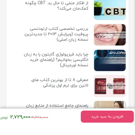
از افکار منفی تا حال بد: CBT چگونه
کمک‌مان می‌کند؟
بررسی تخصصی کتاب ارتودنسی
پروفیت (ویرایش 2013 تا جدیدترین
نسخه زبان اصلی)
چرا باید فیزیولوژی گایتون را به زبان
انگلیسی بخوانیم؟ (راهنمای خرید
نسخه اورجینال)
معرفی 8 تا از بهترین کتاب های
لاتین برای ترم اول پزشکی
راهنمای جامع استفاده از منابع زبان
اصلی پزشکی در نگارش مقالات و
قیمت
2,729,000
پایان‌نامه‌ها
افزودن به سبد خرید
3,328,000
اصلی:
۳,۳۲۸,۰۰۰