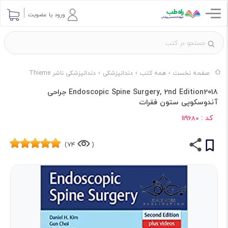
ورود یا عضویت
صفحه نخست
همه کتب
دندانپزشکی
دندانپزشکی ناشر Thieme
Endoscopic Spine Surgery, 2nd Edition2018 جراحی
آندوسکوپی ستون فقرات
کد :
119680
74)
(