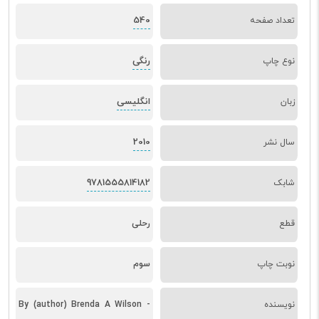
540
تعداد صفحه
رنگی
نوع چاپ
انگلیسی
زبان
2010
سال نشر
9781555814182
شابک
قطع
رحلی
نوبت چاپ
سوم
نویسنده
By (author) Brenda A Wilson -