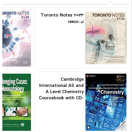
Toronto Notes 2023
کد: 189633
Cambridge
International AS and
A Level Chemistry
Coursebook with CD-
ROM (Cambridge
International
Examinations) 2nd
Edition CD-ROM
کد: 105710