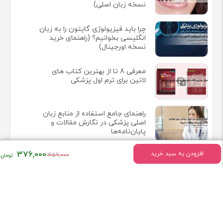
نسخه زبان اصلی)
چرا باید فیزیولوژی گایتون را به زبان
انگلیسی بخوانیم؟ (راهنمای خرید
نسخه اورجینال)
معرفی 8 تا از بهترین کتاب های
لاتین برای ترم اول پزشکی
راهنمای جامع استفاده از منابع زبان
اصلی پزشکی در نگارش مقالات و
پایان‌نامه‌ها
قیمت
376,000
افزودن به سبد خرید
459,000
اصلی:
۴۵۹,۰۰۰
تومان
اطلاعات تماس
بود.
تهران - میدان انقلاب خیابان وحیدنظری بین خیابان دانشگاه و
فخررازی کوچه قدیری پلاک 23 واحد5