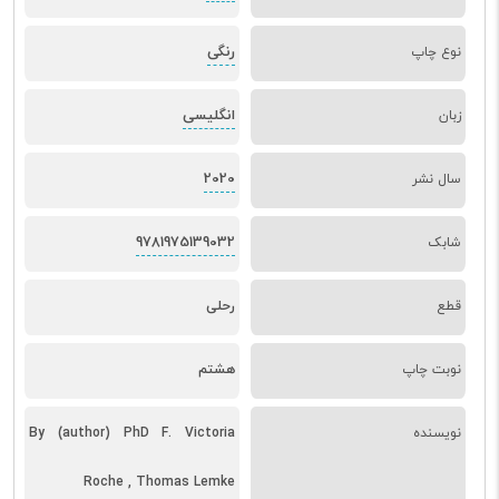
رنگی
نوع چاپ
انگلیسی
زبان
2020
سال نشر
9781975139032
شابک
قطع
رحلی
نوبت چاپ
هشتم
نویسنده
By (author) PhD F. Victoria
Roche , Thomas Lemke