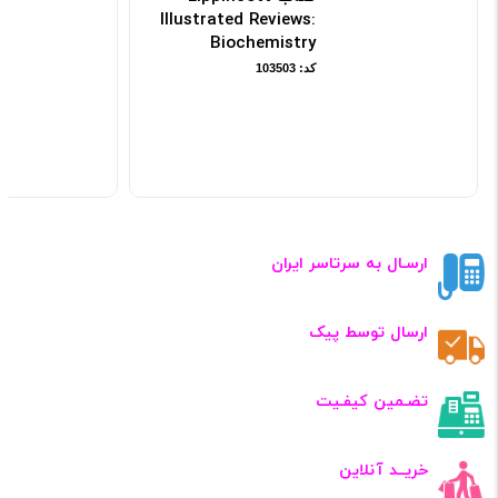
Illustrated Reviews:
Biochemistry
کد: 103503
ارسـال به سرتاسر ایران
ارسال توسط پیک
تضـمین کیفـیت
خریــد آنلاین