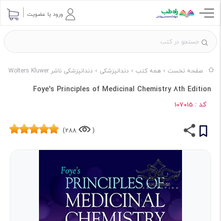
ورود یا عضویت
صفحه نخست
همه کتب
دندانپزشکی
دندانپزشکی ناشر Wolters Kluwer
Foye's Principles of Medicinal Chemistry 8th Edition
کد :
107015
288)
(