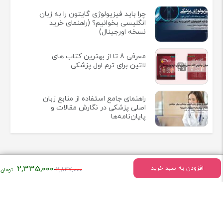
چرا باید فیزیولوژی گایتون را به زبان
انگلیسی بخوانیم؟ (راهنمای خرید
نسخه اورجینال)
معرفی 8 تا از بهترین کتاب های
لاتین برای ترم اول پزشکی
راهنمای جامع استفاده از منابع زبان
اصلی پزشکی در نگارش مقالات و
پایان‌نامه‌ها
قیمت
2,335,000
افزودن به سبد خرید
2,847,000
اطلاعات تماس
اصلی:
۲,۸۴۷,۰۰۰
تهران - میدان انقلاب خیابان وحیدنظری بین خیابان دانشگاه و
تومان
فخررازی کوچه قدیری پلاک 23 واحد5
بود.