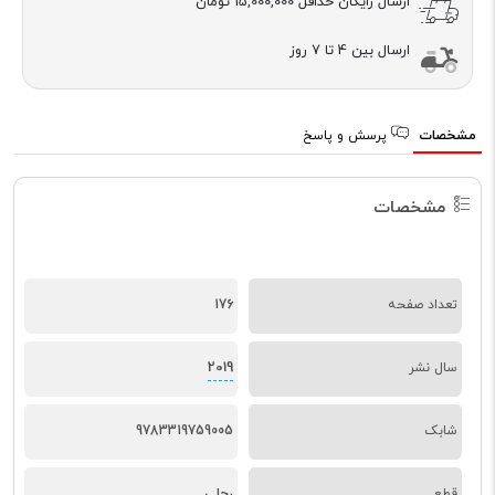
ارسال رایگان حداقل
15,000,000 تومان
ارسال بین 4 تا 7 روز
مشخصات
پرسش و پاسخ
مشخصات
تعداد صفحه
176
2019
سال نشر
شابک
9783319759005
قطع
رحلی