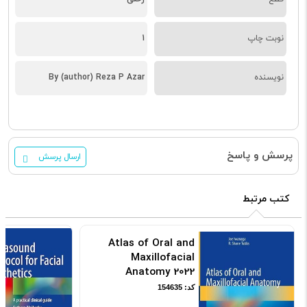
نوبت چاپ
1
نویسنده
By (author) Reza P Azar
پرسش و پاسخ
ارسال پرسش
کتب مرتبط
Atlas of Oral and
Maxillofacial
Anatomy 2022
کد: 154635