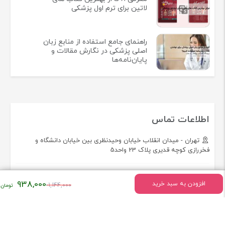
لاتین برای ترم اول پزشکی
راهنمای جامع استفاده از منابع زبان
اصلی پزشکی در نگارش مقالات و
پایان‌نامه‌ها
اطلاعات تماس
تهران - میدان انقلاب خیابان وحیدنظری بین خیابان دانشگاه و
فخررازی کوچه قدیری پلاک 23 واحد5
تلفن:
02166493154
قیمت
938,000
افزودن به سبد خرید
1,144,000
اصلی:
همراه فروشگاه کتاب لاتین پزشکی راه طب باشید!
۱,۱۴۴,۰۰۰
تومان