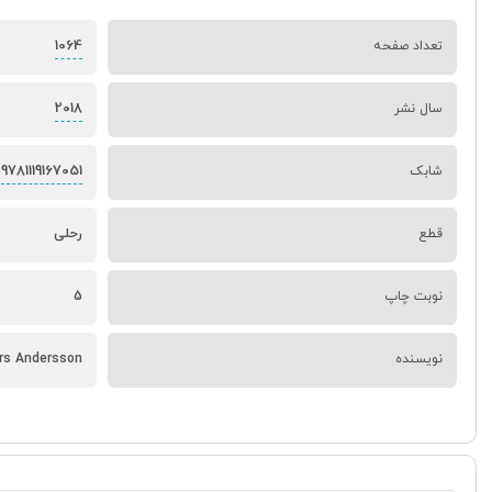
1064
تعداد صفحه
2018
سال نشر
9781119167051
شابک
قطع
رحلی
نوبت چاپ
5
نویسنده
ars Andersson