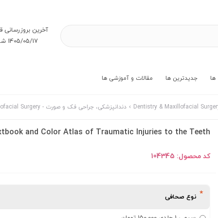
آخرین بروز‌رسانی ق
1405/05/17 شنبه
ها
جدیدترین ها
مقالات و آموزشی ها
دندانپزشکی، جراحی فک و صورت - Dentistry & Maxillofacial Surgery ناشر John Wiley-Sons
tbook and Color Atlas of Traumatic Injuries to the Teeth
کد محصول:
104345
نوع صحافی