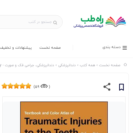
دسته بندی
صفحه نخست
پیشنهادات و تخفیف 
صفحه نخست
همه کتب
دندانپزشکی
دندانپزشکی، جراحی فک و صورت - Dentistry & Maxillofacial Surgery
59)
(