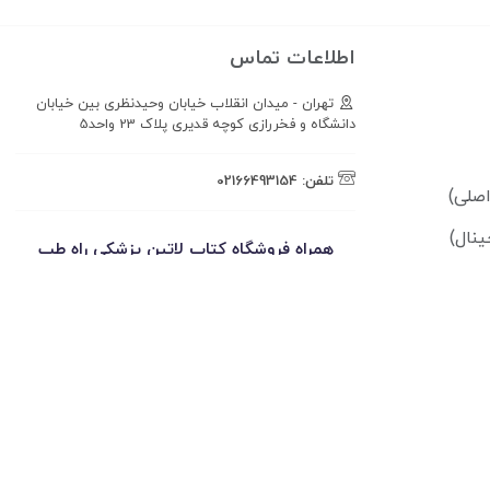
اطلاعات تماس
تهران - میدان انقلاب خیابان وحیدنظری بین خیابان
دانشگاه و فخررازی کوچه قدیری پلاک 23 واحد5
تلفن:
02166493154
ینال)
همراه فروشگاه کتاب لاتین پزشکی راه طب
باشید!