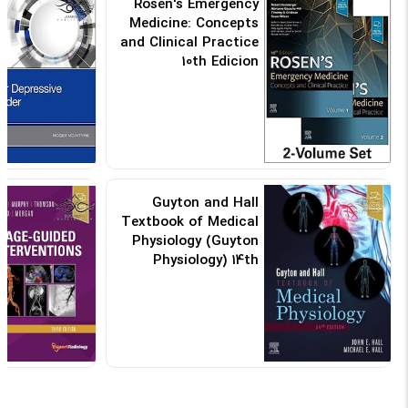
Rosen's Emergency
Medicine: Concepts
and Clinical Practice
10th Edicion
کد: 155447
Guyton and Hall
Textbook of Medical
Physiology (Guyton
Physiology) 14th
Edicion
کد: 105668