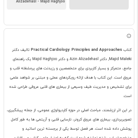
Alizadehasl - Majid Haghjoo
Practical Cardiology: Principles and Approaches
کتاب
تالیف دکتر
Majid Maleki
, دکتر Azin Alizadehasl و دکتر Majid Haghjoo یک راهنمای
جامع، متمرکز و بسیار کاربردی برای متخصصین و رزیدنت های پرمشغله قلب و
عروق است. این کتاب با هدف ارائه رویکردهای عملی و مبتنی بر شواهد علمی
برای تشخیص و مدیریت طیف وسیعی از بیماری های قلبی عروقی طراحی شده
است.
در این اثر ارزشمند، مباحث اصلی در حوزه کاردیولوژی عمومی، از جمله پیشگیری،
تصویربرداری، بیماری های عروق کرونر، نارسایی قلبی و آریتمی ها به طور کامل
پوشش داده شده است. هر فصل توسط یکی از برجسته ترین اساتید و
متخصصان این رشته نوشته شده است که به اعتبار علمی کتاب می افزاید.