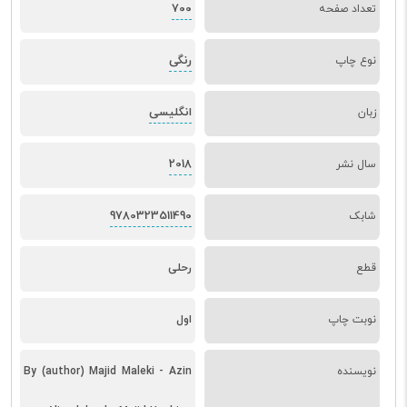
700
تعداد صفحه
رنگی
نوع چاپ
انگلیسی
زبان
2018
سال نشر
9780323511490
شابک
قطع
رحلی
نوبت چاپ
اول
نویسنده
By (author) Majid Maleki - Azin