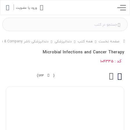
ورود یا عضویت
صفحه نخست
همه کتب
دندانپزشکی
دندانپزشکی ناشر W. W. Norton & Company
Microbial Infections and Cancer Therapy
کد :
104335
123)
(