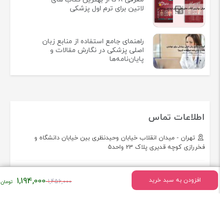
لاتین برای ترم اول پزشکی
راهنمای جامع استفاده از منابع زبان
اصلی پزشکی در نگارش مقالات و
پایان‌نامه‌ها
اطلاعات تماس
تهران - میدان انقلاب خیابان وحیدنظری بین خیابان دانشگاه و
فخررازی کوچه قدیری پلاک 23 واحد5
تلفن:
02166493154
قیمت
1,194,000
افزودن به سبد خرید
1,456,000
اصلی:
همراه فروشگاه کتاب لاتین پزشکی راه طب باشید!
۱,۴۵۶,۰۰۰
تومان