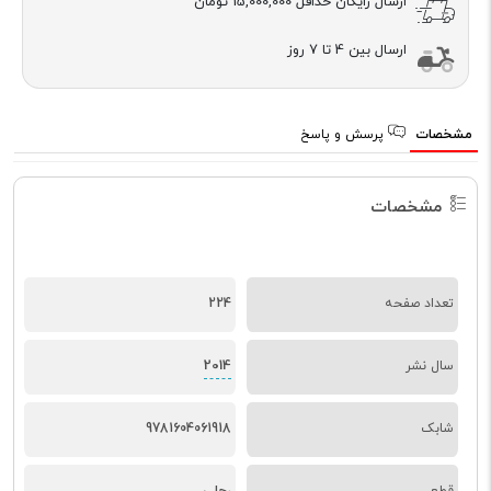
ارسال رایگان حداقل
15,000,000 تومان
ارسال بین 4 تا 7 روز
مشخصات
پرسش و پاسخ
مشخصات
تعداد صفحه
224
2014
سال نشر
شابک
9781604061918
قطع
رحلی