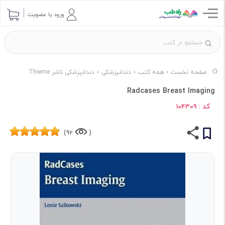
ورود یا عضویت
صفحه نخست
همه کتب
دندانپزشکی
دندانپزشکی ناشر Thieme
Radcases Breast Imaging
کد :
104309
92)
(