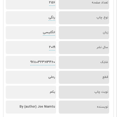
256
تعداد صفحه
رنگی
نوع چاپ
انگلیسی
زبان
2019
سال نشر
9780323613460
شابک
قطع
رحلی
نوبت چاپ
یکم
نویسنده
By (author) Joe Niamtu