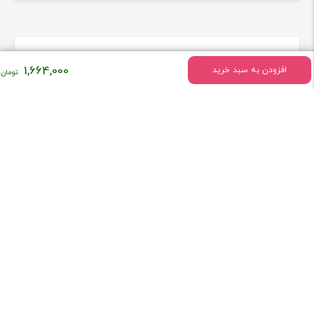
اطلاعات تماس
1,664,000
افزودن به سبد خرید
تهران - میدان انقلاب خیابان وحیدنظری بین خیابان دانشگاه و
فخررازی کوچه قدیری پلاک 23 واحد5
تلفن:
02166493154
همراه فروشگاه کتاب لاتین پزشکی راه طب باشید!