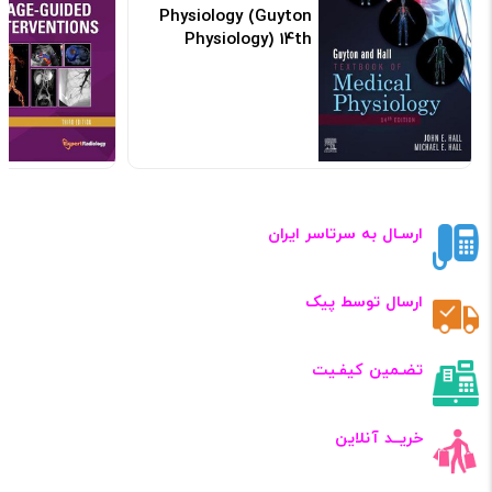
Physiology (Guyton
Physiology) 14th
Edicion
کد: 105668
ارسـال به سرتاسر ایران
ارسال توسط پیک
تضـمین کیفـیت
خریــد آنلاین