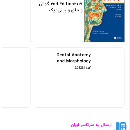
2nd Edition2017 گوش
y
و حلق و بینی: یک
کد:
راهنمای عملی و
مقدماتی
کد: 119311
Dental Anatomy
and Morphology
کد: 104334
ارسـال به سرتاسر ایران