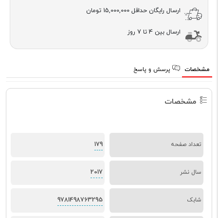
ارسال رایگان حداقل
15,000,000 تومان
ارسال بین 4 تا 7 روز
مشخصات
پرسش و پاسخ
مشخصات
179
تعداد صفحه
2017
سال نشر
9781498763295
شابک