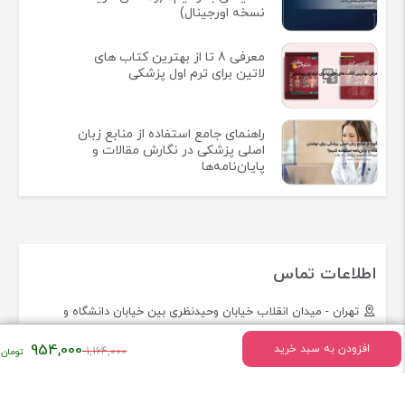
نسخه اورجینال)
معرفی 8 تا از بهترین کتاب های
لاتین برای ترم اول پزشکی
راهنمای جامع استفاده از منابع زبان
اصلی پزشکی در نگارش مقالات و
پایان‌نامه‌ها
اطلاعات تماس
تهران - میدان انقلاب خیابان وحیدنظری بین خیابان دانشگاه و
فخررازی کوچه قدیری پلاک 23 واحد5
قیمت
954,000
افزودن به سبد خرید
1,164,000
اصلی:
تلفن:
02166493154
۱,۱۶۴,۰۰۰