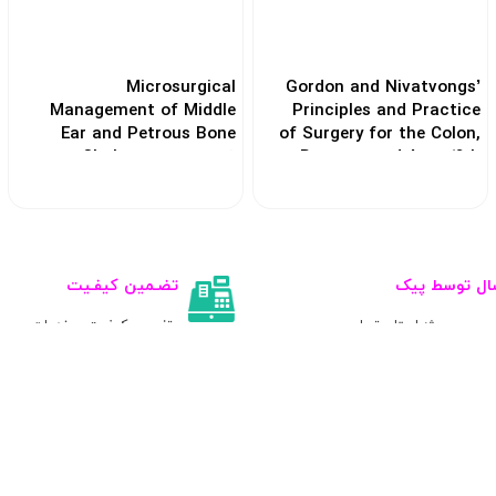
Microsurgical
Gordon and Nivatvongs’
Management of Middle
Principles and Practice
Ear and Petrous Bone
of Surgery for the Colon,
Cholesteatoma2019
Rectum, and Anus 4th
Edition2019
کد: 119707
کد: 119690
ال توسط پیک
تضـمین کیفـیت
ویژه استان تهران
تضمین کیفیت و خدمات پس ا
 پزشکی