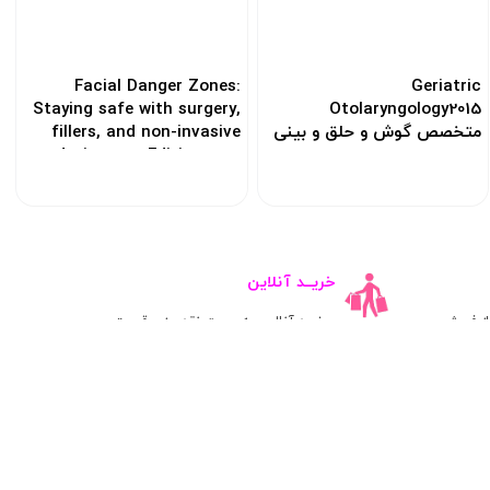
Facial Danger Zones:
Geriatric
Staying safe with surgery,
Otolaryngology2015
متخصص گوش و حلق و بینی
fillers, and non-invasive
سالمندان
devices 1st Edition 2020
کد: 118656
کد: 105644
خریــد آنلاین
ز فروش
خرید آنلاین به صورت نقدی زیر قیمت
اطلاعات تماس