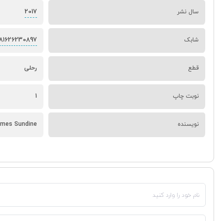
2017
سال نشر
81626230897
شابک
قطع
رحلی
نوبت چاپ
1
نویسنده
James Sundine