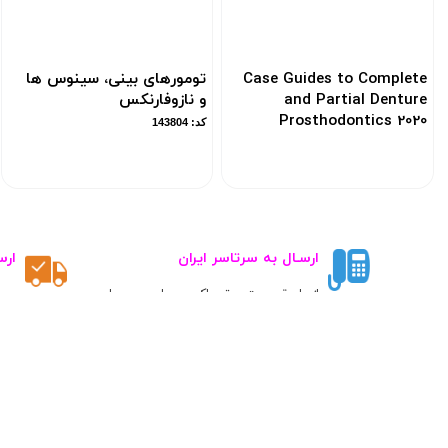
Case Guides to Complete
تومورهای بینی، سینوس ها
and Partial Denture
و نازوفارنکس
Prosthodontics 2020
کد: 143804
کد: 154555
ارسـال به سرتاسر ایران
ارس
از طریق پست ، تــیپاکس ، باربــری و یا
اتوبوس
دسترسی سریع
دانستنی های