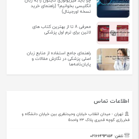
چرا باید فیزیولوژی گایتون را به زبان
انگلیسی بخوانیم؟ (راهنمای خرید
نسخه اورجینال)
معرفی 8 تا از بهترین کتاب های
لاتین برای ترم اول پزشکی
راهنمای جامع استفاده از منابع زبان
اصلی پزشکی در نگارش مقالات و
پایان‌نامه‌ها
اطلاعات تماس
تهران - میدان انقلاب خیابان وحیدنظری بین خیابان دانشگاه و
فخررازی کوچه قدیری پلاک 23 واحد5
تلفن:
02166493154