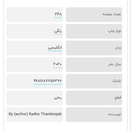
248
تعداد صفحه
رنگی
نوع چاپ
انگلیسی
زبان
2020
سال نشر
9781787756366
شابک
قطع
رحلی
نویسنده
By (author) Radha Thambirajah