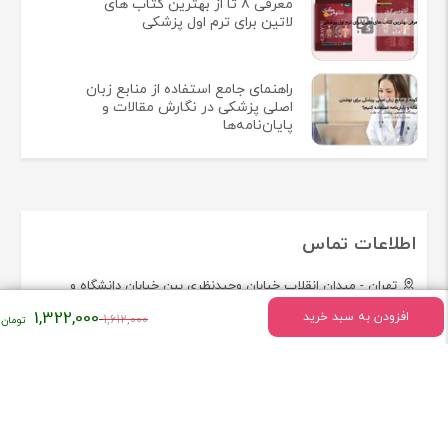
معرفی 8 تا از بهترین کتاب های
لاتین برای ترم اول پزشکی
راهنمای جامع استفاده از منابع زبان
اصلی پزشکی در نگارش مقالات و
پایان‌نامه‌ها
اطلاعات تماس
تهران - میدان انقلاب خیابان وحیدنظری بین خیابان دانشگاه و
فخررازی کوچه قدیری پلاک 23 واحد5
قیمت
1,322,000
افزودن به سبد خرید
1,612,000
اصلی:
تلفن:
02166493154
۱,۶۱۲,۰۰۰
تومان
بود.
همراه فروشگاه کتاب لاتین پزشکی راه طب باشید!