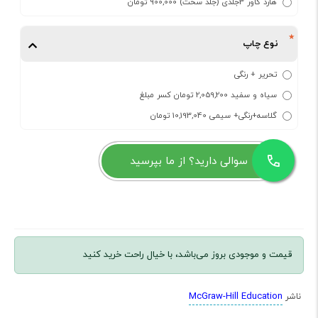
هارد کاور 3جلدی (جلد سخت) 900,000 تومان
نوع چاپ
تحریر + رنگی
سیاه و سفید 2,059,200 تومان کسر مبلغ
گلاسه+رنگی+ سیمی 10,193,040 تومان
سوالی دارید؟ از ما بپرسید
قیمت و موجودی بروز می‌باشد، با خیال راحت خرید کنید
McGraw-Hill Education
ناشر