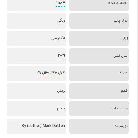
1584
تعداد صفحه
رنگی
نوع چاپ
انگلیسی
زبان
2019
سال نشر
9781260143874
شابک
قطع
رحلی
نوبت چاپ
پنجم
نویسنده
By (author) Mark Dutton