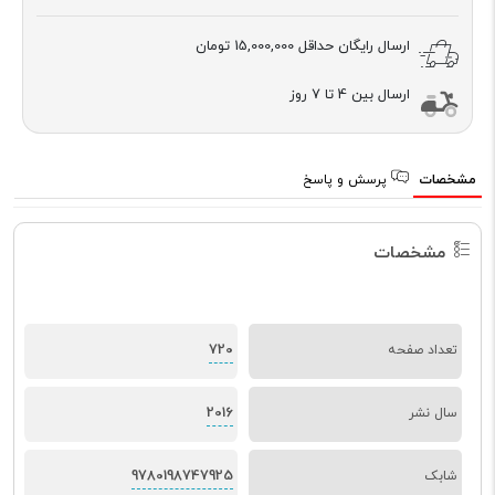
ارسال رایگان حداقل
15,000,000 تومان
ارسال بین 4 تا 7 روز
مشخصات
پرسش و پاسخ
مشخصات
720
تعداد صفحه
2016
سال نشر
9780198747925
شابک