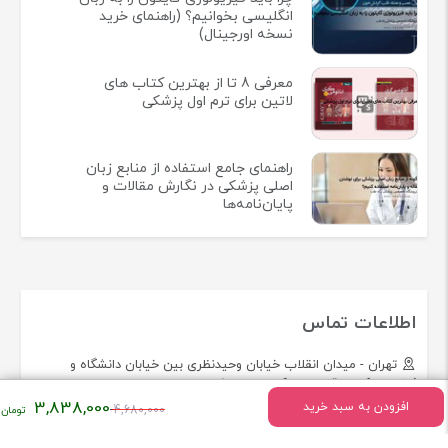
انگلیسی بخوانیم؟ (راهنمای خرید
نسخه اورجینال)
معرفی 8 تا از بهترین کتاب های
لاتین برای ترم اول پزشکی
راهنمای جامع استفاده از منابع زبان
اصلی پزشکی در نگارش مقالات و
پایان‌نامه‌ها
اطلاعات تماس
تهران - میدان انقلاب خیابان وحیدنظری بین خیابان دانشگاه و
فخررازی کوچه قدیری پلاک 23 واحد5
قیمت
3,838,000
افزودن به سبد خرید
4,680,000
اصلی:
تلفن:
02166493154