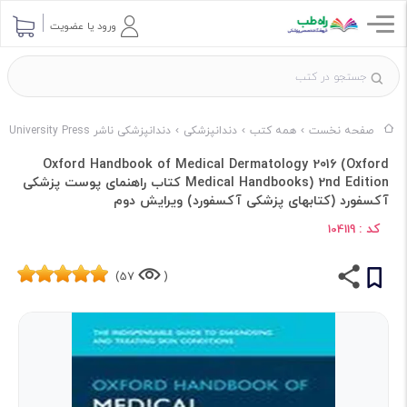
ورود یا عضویت
صفحه نخست
همه کتب
دندانپزشکی
دندانپزشکی ناشر Oxford University Press
Oxford Handbook of Medical Dermatology 2016 (Oxford
Medical Handbooks) 2nd Edition کتاب راهنمای پوست پزشکی
آکسفورد (کتابهای پزشکی آکسفورد) ویرایش دوم
کد :
104119
57)
(