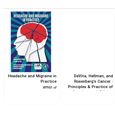
Headache and Migraine in
DeVita, Hellman, and
Practice
Rosenberg's Cancer :
Principles & Practice of
کد: 187512
Oncology 12th Edicion
کد: 187358