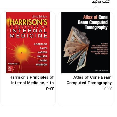
کتب مرتبط
Harrison's Principles of
Atlas of Cone Beam
Internal Medicine, 21th
Computed Tomography
2022
2022
کد: 144526
کد: 155040