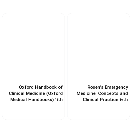
Oxford Handbook of
Rosen's Emergency
Clinical Medicine (Oxford
Medicine: Concepts and
Medical Handbooks) 11th
Clinical Practice 10th
Edition 2024
Edicion
کد: 155447
کد: 190670