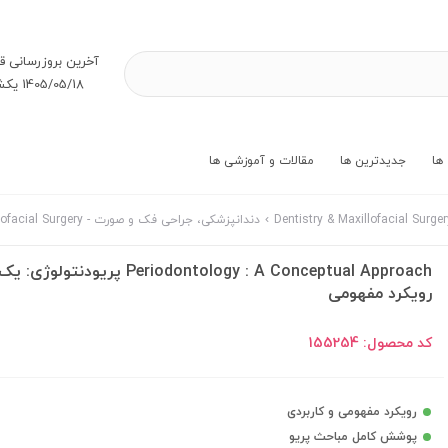
آخرین بروز‌رسانی ق
1405/05/18 یکشنبه
ها
جدیدترین ها
مقالات و آموزشی ها
دندانپزشکی، جراحی فک و صورت - Dentistry & Maxillofacial Surgery ناشر Medtech
Periodontology : A Conceptual Approach پریودنتولوژی: ی
رویکرد مفهومی
کد محصول:
155254
رویکرد مفهومی و کاربردی
پوشش کامل مباحث پریو