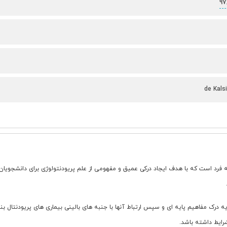
97
de Kals
رد است که با هدف ایجاد درکی عمیق و مفهومی از علم پریودنتولوژی برای دانشجویا
لی کتاب، همانطور که از نامش پیداست (A Conceptual Approach)، بر پایه درک مفاهیم پایه ای و سپس ارتباط آنها با جنبه ها
رایط داشته باشد.