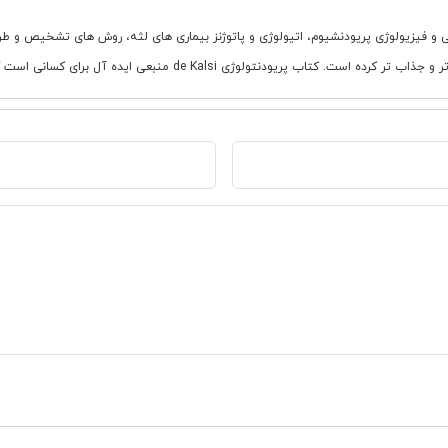
 از جمله آناتومی و فیزیولوژی پریودنشیوم، اتیولوژی و پاتوژنز بیماری های لثه، روش های تش
انی است که به دنبال یک فهم ریشه ای و ماندگار از دنیای پیچیده Periodontology هستند.