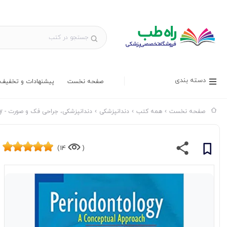
دسته بندی
صفحه نخست
پیشنهادات و تخفیف 
صفحه نخست
همه کتب
دندانپزشکی
دندانپزشکی، جراحی فک و صورت - Dentistry & Maxillofacial Surgery
14)
(