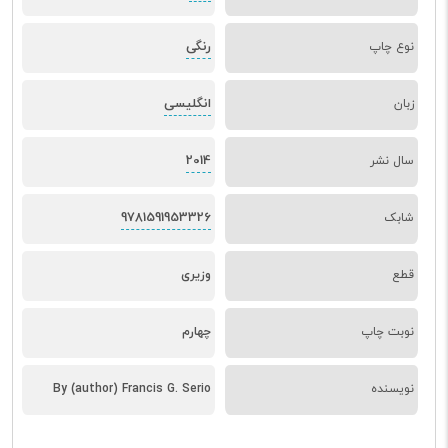
رنگی
نوع چاپ
انگلیسی
زبان
2014
سال نشر
9781591953326
شابک
قطع
وزیری
نوبت چاپ
چهارم
نویسنده
By (author) Francis G. Serio