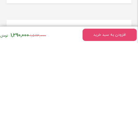
اطلاعات تماس
قیمت
1,290,000
افزودن به سبد خرید
1,573,000
اصلی:
تهران - میدان انقلاب خیابان وحیدنظری بین خیابان دانشگاه و
فخررازی کوچه قدیری پلاک 23 واحد5
۱,۵۷۳,۰۰۰
تومان
بود.
تلفن:
02166493154
همراه فروشگاه کتاب لاتین پزشکی راه طب باشید!