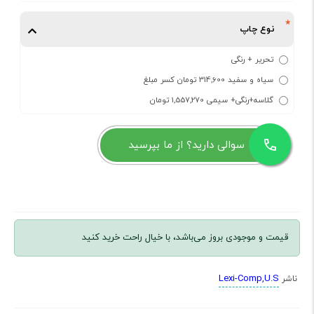
نوع چاپ
تحریر + رنگی
سیاه و سفید 314,600 تومان کسر مبلغ
گلاسه+رنگی+ سیمی 1,557,270 تومان
سوالی دارید؟ از ما بپرسید
قیمت و موجودی بروز می‌باشد، با خیال راحت خرید کنید
Lexi-Comp,U.S
ناشر