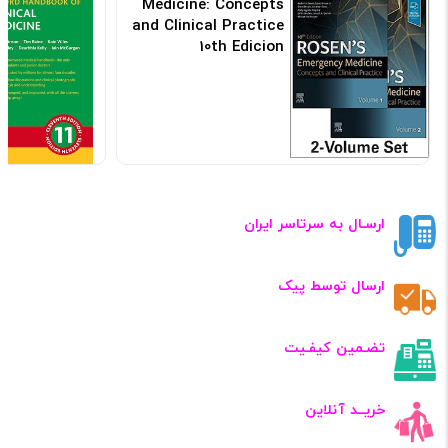
Medicine: Concepts
and Clinical Practice
10th Edicion
کد: 155447
ارسـال به سرتاسر ایران
ارسال توسط پیک
تضـمین کیفـیت
خریــد آنلاین