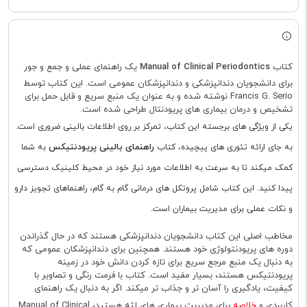
کتاب
Manual of Clinical Periodontics
یک راهنمای عملی و جمع و جور
برای دانشجویان دندانپزشکی و دندانپزشکان عمومی است. این کتاب توسط
Francis G. Serio نوشته شده و به عنوان یک منبع سریع و قابل حمل برای
تشخیص و درمان بیماری های پریودنتال طراحی شده است.
یکی از ویژگی های برجسته این کتاب، تمرکز بر روی اطلاعات بالینی ضروری است.
راهنمای بالینی پریودنتیکس
به جای ارائه تئوری های پیچیده، کتاب
به شما
کمک میکند تا به سرعت به اطلاعات مورد نیاز خود در محیط کلینیک دسترسی
پیدا کنید. این کتاب شامل پروتکل های درمانی گام به گام، راهنماهای تجویز دارو
و نکات عملی برای مدیریت بیماران است.
مخاطب اصلی این کتاب دانشجویان دندانپزشکی هستند که در حال گذراندن
دوره های پریودنتولوژی خود هستند. همچنین برای دندانپزشکان عمومی که
به دنبال یک منبع مرجع سریع برای تازه کردن دانش خود در زمینه
پریودنتیکس هستند، بسیار مفید است. کتاب با فرمت رنگی و تصاویر با
کیفیت، یادگیری را آسان تر و جذاب تر میکند. اگر به دنبال یک راهنمای
کاربردی و
خلاصه
برای مدیریت بیماری های لثه هستید، Manual of Clinical