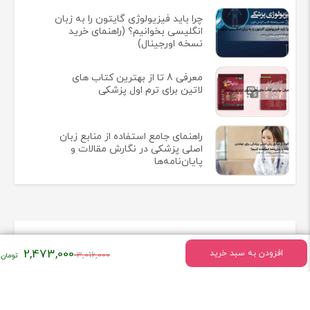
چرا باید فیزیولوژی گایتون را به زبان
انگلیسی بخوانیم؟ (راهنمای خرید
نسخه اورجینال)
معرفی 8 تا از بهترین کتاب های
لاتین برای ترم اول پزشکی
راهنمای جامع استفاده از منابع زبان
اصلی پزشکی در نگارش مقالات و
پایان‌نامه‌ها
اطلاعات تماس
قیمت
2,473,000
افزودن به سبد خرید
3,016,000
اصلی:
تهران - میدان انقلاب خیابان وحیدنظری بین خیابان دانشگاه و
۳,۰۱۶,۰۰۰
فخررازی کوچه قدیری پلاک 23 واحد5
تومان