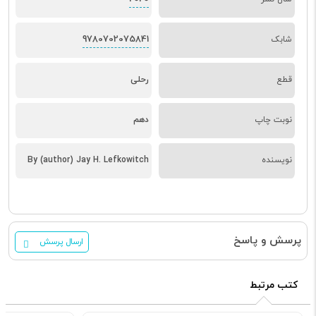
9780702075841
شابک
قطع
رحلی
نوبت چاپ
دهم
نویسنده
By (author) Jay H. Lefkowitch
پرسش و پاسخ
ارسال پرسش
کتب مرتبط