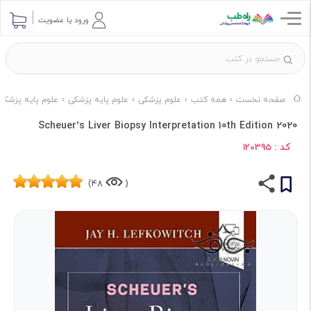
ورود یا عضویت
صفحه نخست
همه کتب
علوم پزشکی
علوم پایه پزشکی
علوم پایه پزشکی ناشر 
Scheuer’s Liver Biopsy Interpretation 10th Edition 2020
کد :
120395
48)
(