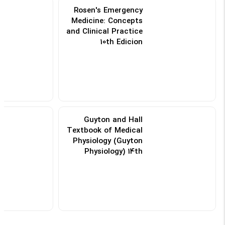
Rosen's Emergency
Medicine: Concepts
and Clinical Practice
10th Edicion
کد: 155447
Guyton and Hall
Textbook of Medical
Physiology (Guyton
Physiology) 14th
Edicion
کد: 105668