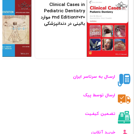
Clinical Cases in
Pediatric Dentistry
2nd Edition2020 موارد
بالینی در دندانپزشکی
کودکان
کد: 120225
ارسـال به سرتاسر ایران
ارسال توسط پیک
تضـمین کیفـیت
خریــد آنلاین