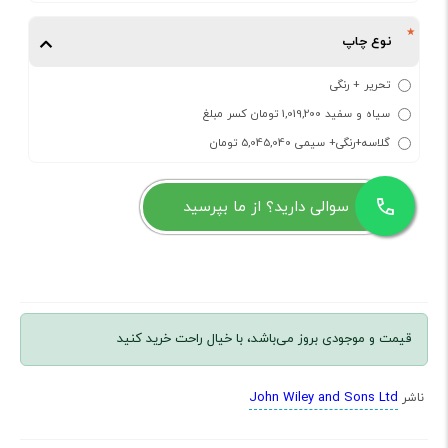
نوع چاپ
تحریر + رنگی
سیاه و سفید 1,019,200 تومان کسر مبلغ
گلاسه+رنگی+ سیمی 5,045,040 تومان
سوالی دارید؟ از ما بپرسید
قیمت و موجودی بروز می‌باشد، با خیال راحت خرید کنید
John Wiley and Sons Ltd
ناشر