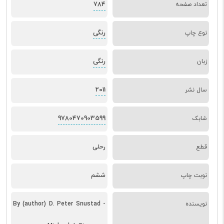
784
تعداد صفحه
رنگی
نوع چاپ
رنگی
زبان
2011
سال نشر
9780470903599
شابک
قطع
رحلی
نوبت چاپ
ششم
نویسنده
By (author) D. Peter Snustad -