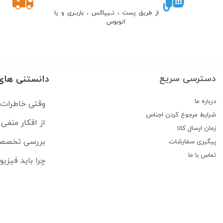
از طریق پست ، تــیپاکس ، باربــری و یا
اتوبوس
دسترسی سریع
دانستنی های
درباره ما
وقتی خاطرات رهایمان نم
شرایط مرجوع کردن اجناس
از افکار منفی تا حال بد: CBT 
زمان ارسال کالا
بررسی تخصصی کتاب ارت
پیگیری سفارشات
تماس با ما
چرا باید فیزی
معرفی 8 تا از بهترین کتاب های لاتین برای ترم اول پزشکی
راهنمای جامع 