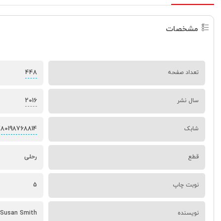
مشخصات
448
تعداد صفحه
2016
سال نشر
780198768814
شابک
قطع
رحلی
نوبت چاپ
5
نویسنده
- Susan Smith