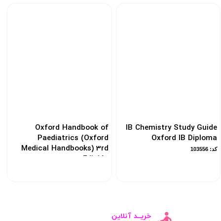
Oxford Handbook of
IB Chemistry Study Guide
Paediatrics (Oxford
Oxford IB Diploma
Medical Handbooks) 3rd
کد: 103556
Edición
کد: 186584
خریــد آنلاین