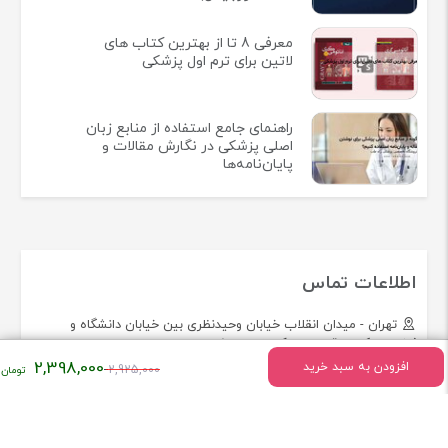
معرفی 8 تا از بهترین کتاب های
لاتین برای ترم اول پزشکی
راهنمای جامع استفاده از منابع زبان
اصلی پزشکی در نگارش مقالات و
پایان‌نامه‌ها
اطلاعات تماس
تهران - میدان انقلاب خیابان وحیدنظری بین خیابان دانشگاه و
فخررازی کوچه قدیری پلاک 23 واحد5
قیمت
2,398,000
افزودن به سبد خرید
2,925,000
اصلی:
تلفن:
02166493154
۲,۹۲۵,۰۰۰
تومان