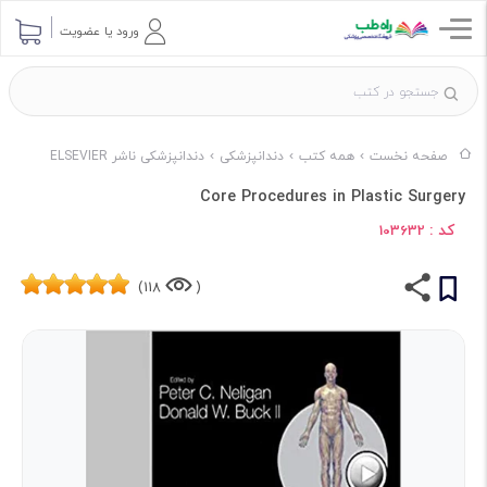
ورود یا عضویت
صفحه نخست
همه کتب
دندانپزشکی
دندانپزشکی ناشر ELSEVIER
Core Procedures in Plastic Surgery
کد :
103632
118)
(