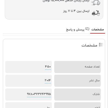
ارسال رایگان حداقل
15,000,000 تومان
ارسال بین 4 تا 7 روز
مشخصات
پرسش و پاسخ
مشخصات
450
تعداد صفحه
2014
سال نشر
9780323243995
شابک
قطع
رحلی